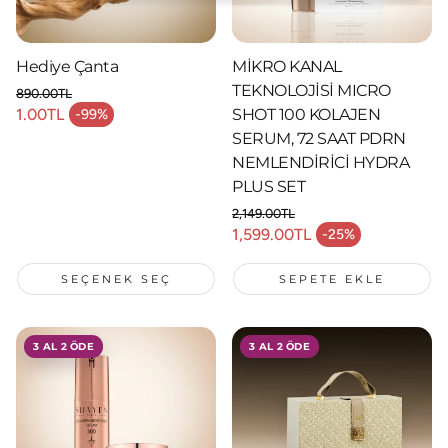
Hediye Çanta
MİKRO KANAL
TEKNOLOJİSİ MICRO
890.00TL
Normal fiyat
1.00TL
SHOT 100 KOLAJEN
-99%
İndirimli fiyat
SERUM, 72 SAAT PDRN
NEMLENDİRİCİ HYDRA
PLUS SET
2,149.00TL
Normal fiyat
1,599.00TL
-25%
İndirimli fiyat
SEÇENEK SEÇ
SEPETE EKLE
3 AL 2 ÖDE
3 AL 2 ÖDE