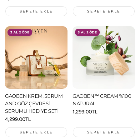
fiyat
fiyat
SEPETE EKLE
SEPETE EKLE
3 AL 2 ÖDE
3 AL 2 ÖDE
GAOBEN KREM, SERUM
GAOBEN™ CREAM %100
AND GÖZ ÇEVRESİ
NATURAL
SERUMU HEDİYE SETİ
Normal
1,299.00TL
fiyat
Normal
4,299.00TL
fiyat
SEPETE EKLE
SEPETE EKLE