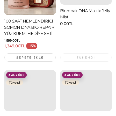
Biorepair DNA Matrix Jelly
Mist
100 SAAT NEMLENDİRİCİ
Normal
0.00TL
SOMON DNA BIO REPAIR
fiyat
YÜZ KREMİ HEDİYE SETİ
1,599.00TL
Normal fiyat
1,349.00TL
-15%
İndirimli fiyat
SEPETE EKLE
TÜKENDI
3 AL 2 ÖDE
3 AL 2 ÖDE
Tükendi
Tükendi