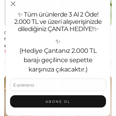
✨ Tüm ürünlerde 3 Al 2 Öde!
2.000 TL ve üzeri alışverişinizde
dilediğiniz ÇANTA HEDİYE!✨
GAOBEN™ SERUM % 100
GREEN VEGAN BALM
NATURAL
CLEANSER JEL | 100 ML
✨
1,399.00TL
899.00TL
(Hediye Çantanız 2.000 TL
Normal fiyat
Normal fiyat
1,199.00TL
699.00TL
-14%
-22%
İndirimli fiyat
İndirimli fiyat
barajı geçilince sepette
SEPETE EKLE
SEPETE EKLE
karşınıza çıkacaktır.)
3 AL 2 ÖDE
3 AL 2 ÖDE
ABONE OL