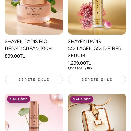
SHAYEN PARIS BIO
SHAYEN PARIS
REPAIR CREAM 100H
COLLAGEN GOLD FIBER
SERUM
Normal
899.00TL
fiyat
Normal
1,299.00TL
fiyat
BIRIM
/
1,083.40TL
/
KG
FIYAT
SEPETE EKLE
SEPETE EKLE
3 AL 2 ÖDE
3 AL 2 ÖDE