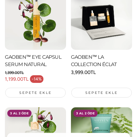
GAOBEN™ EYE CAPSUL
GAOBEN™ LA
SERUM NATURAL
COLLECTION ÉCLAT
Normal
3,999.00TL
1,399.00TL
Normal fiyat
fiyat
1,199.00TL
-14%
İndirimli fiyat
SEPETE EKLE
SEPETE EKLE
3 AL 2 ÖDE
3 AL 2 ÖDE