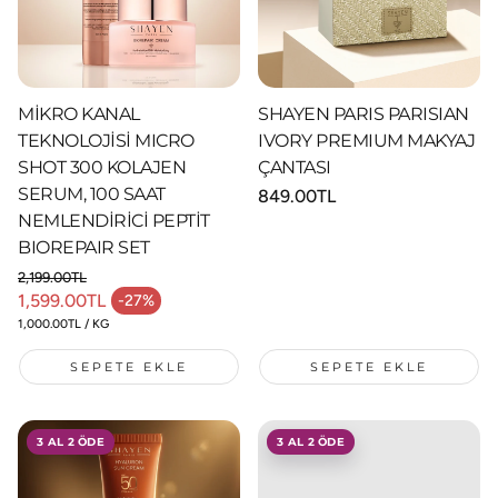
MİKRO KANAL
SHAYEN PARIS PARISIAN
TEKNOLOJİSİ MICRO
IVORY PREMIUM MAKYAJ
SHOT 300 KOLAJEN
ÇANTASI
SERUM, 100 SAAT
Normal
849.00TL
fiyat
NEMLENDİRİCİ PEPTİT
BIOREPAIR SET
2,199.00TL
Normal fiyat
1,599.00TL
-27%
İndirimli fiyat
BIRIM FIYAT
/
1,000.00TL
/
KG
SEPETE EKLE
SEPETE EKLE
3 AL 2 ÖDE
3 AL 2 ÖDE