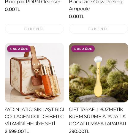
Biorepair PDRN Cleanser
Black Rice Glow Peeling
Ampoule
Normal
0.00TL
fiyat
Normal
0.00TL
fiyat
TÜKENDI
TÜKENDI
3 AL 2 ÖDE
3 AL 2 ÖDE
AYDINLATICI SIKILAŞTIRICI
ÇİFT TARAFLI KOZMETİK
COLLAGEN GOLD FIBER C
KREM SÜRME APARATI &
VİTAMİNİ HEDİYE SETİ
GÖZ ALTI MASAJ APARATI
Normal
2,599.00TL
Normal
390.00TL