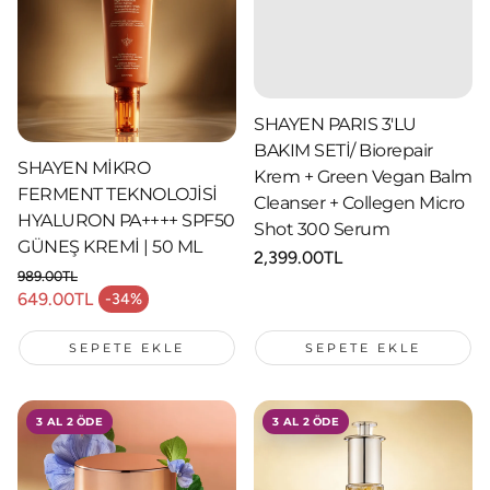
SHAYEN PARIS 3'LU
BAKIM SETİ/ Biorepair
SHAYEN MİKRO
Krem + Green Vegan Balm
FERMENT TEKNOLOJİSİ
Cleanser + Collegen Micro
HYALURON PA++++ SPF50
Shot 300 Serum
GÜNEŞ KREMİ | 50 ML
Normal
2,399.00TL
989.00TL
fiyat
Normal fiyat
649.00TL
-34%
İndirimli fiyat
SEPETE EKLE
SEPETE EKLE
3 AL 2 ÖDE
3 AL 2 ÖDE