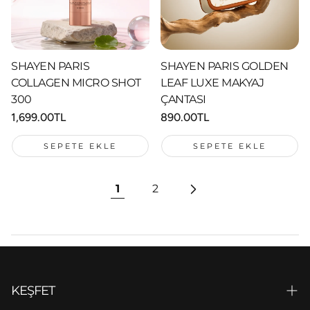
SHAYEN PARIS
SHAYEN PARIS GOLDEN
COLLAGEN MICRO SHOT
LEAF LUXE MAKYAJ
300
ÇANTASI
Normal
1,699.00TL
Normal
890.00TL
fiyat
fiyat
SEPETE EKLE
SEPETE EKLE
1
2
KEŞFET