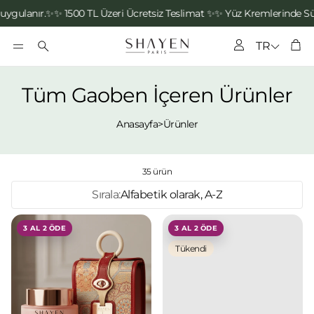
nır.✨
✨ 1500 TL Üzeri Ücretsiz Teslimat ✨
✨ Yüz Kremlerinde Sürme Ap
Hesap
TR
Se
Ara
Tüm Gaoben İçeren Ürünler
Anasayfa
>
Ürünler
35 ürün
Sırala:
Alfabetik olarak, A-Z
3 AL 2 ÖDE
3 AL 2 ÖDE
Tükendi