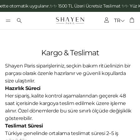
te otomatik uygulanır.✨
✨ 1500 TL Üzeri Ücretsiz Teslimat ✨
✨ Yüz K
Hesap
TR
Se
Ara
Kargo & Teslimat
Shayen Paris siparişleriniz, seçkin bakım ritüelinizin bir
parçası olarak özenle hazırlanır ve güvenli koşullarda
size ulaştırılır.
Hazırlık Süreci
Her sipariş, kalite kontrol aşamalarından geçerek 48
saat içerisinde kargoya teslim edilmek üzere işleme
alınır. Özel dönemlerde bu süre sınırlı ölçüde değişiklik
gösterebilir.
Teslimat Süresi
Türkiye genelinde ortalama teslimat süresi 2–5 iş