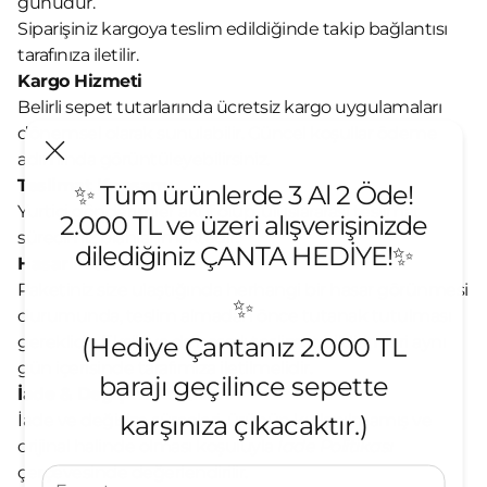
günüdür.
Siparişiniz kargoya teslim edildiğinde takip bağlantısı
tarafınıza iletilir.
Kargo Hizmeti
Belirli sepet tutarlarında ücretsiz kargo uygulamaları
dönemsel olarak sunulabilir. Güncel koşullar ödeme
adımında görüntüleyebilirsiniz.
Teslimat Kapsamı
✨ Tüm ürünlerde 3 Al 2 Öde!
Yurtiçi gönderimler aktif olup, uluslararası teslimat
2.000 TL ve üzeri alışverişinizde
sürecimiz planlanmaktadır.
dilediğiniz ÇANTA HEDİYE!✨
Hasarlı Teslimat
Paketiniz size ulaştığında herhangi bir hasar görünmesi
✨
durumunda, teslim almadan önce tutanak tutulması
(Hediye Çantanız 2.000 TL
gereklidir. Eksik ya da hasarlı teslimat bildirimleri aynı
gün içerisinde tarafımıza iletilmelidir.
barajı geçilince sepette
İade & Değişim Koşulları
karşınıza çıkacaktır.)
İade ve değişim süreçleri, ürünün kullanılmamış ve
orijinal halinde olması koşuluyla
İade Politikası
çerçevesinde değerlendirilir.