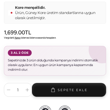
Kore menşeilidir.
Ürün, Güney Kore üretim standartlarına uygun
olarak üretilmiştir.
Normal
1,699.00TL
fiyat
Vergi dahil.
Kargo
ödemesi ödeme sırasında hesaplanır.
3 AL 2 ÖDE
Sepetinizde 3 ürün olduğunda kampanya indirimi otomatik
olarak uygulanır. En uygun ürün kampanya kapsamında
indirimli olur.
SEPETE EKLE