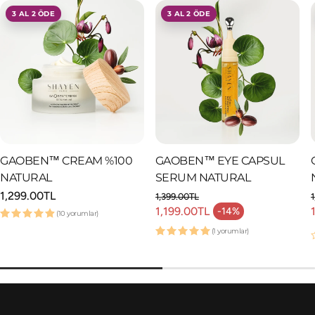
3 AL 2 ÖDE
3 AL 2 ÖDE
GAOBEN™ CREAM %100
GAOBEN™ EYE CAPSUL
NATURAL
SERUM NATURAL
Normal
1,299.00TL
1,399.00TL
fiyat
Normal fiyat
1,199.00TL
-14%
(10 yorumlar)
İndirimli fiyat
(1 yorumlar)