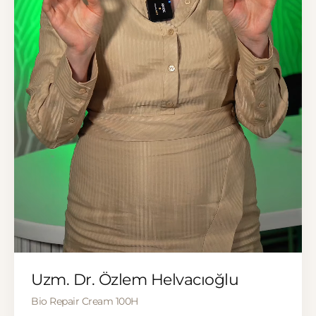
▶
Uzm. Dr. Özlem Helvacıoğlu
Bio Repair Cream 100H