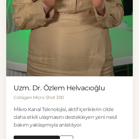
▶
Uzm. Dr. Özlem Helvacıoğlu
Collagen Micro Shot 300
Mikro Kanal Teknolojisi, aktif içeriklerin cilde
daha etkili ulaşmasını destekleyen yeni nesil
bakım yaklaşımıyla anlatılıyor.