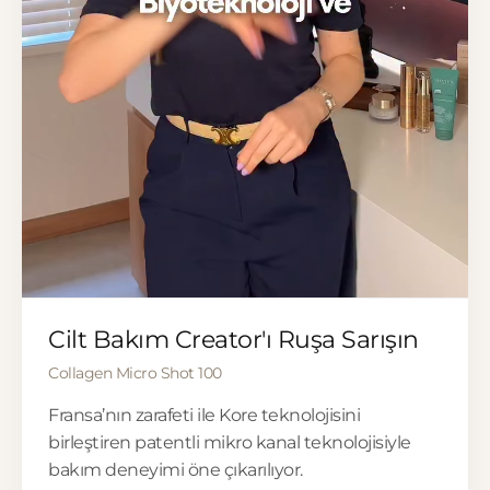
▶
Cilt Bakım Creator'ı Ruşa Sarışın
Collagen Micro Shot 100
Fransa’nın zarafeti ile Kore teknolojisini
birleştiren patentli mikro kanal teknolojisiyle
bakım deneyimi öne çıkarılıyor.