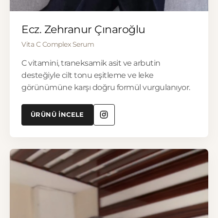
▶
Ecz. Zehranur Çınaroğlu
Vita C Complex Serum
C vitamini, traneksamik asit ve arbutin
desteğiyle cilt tonu eşitleme ve leke
görünümüne karşı doğru formül vurgulanıyor.
ÜRÜNÜ İNCELE