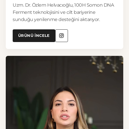
Uzm. Dr. Özlem Helvacıoğlu, 100H Somon DNA
Ferment teknolojisini ve cilt bariyerine
sunduğu yenilenme desteğini aktarıyor.
ÜRÜNÜ İNCELE