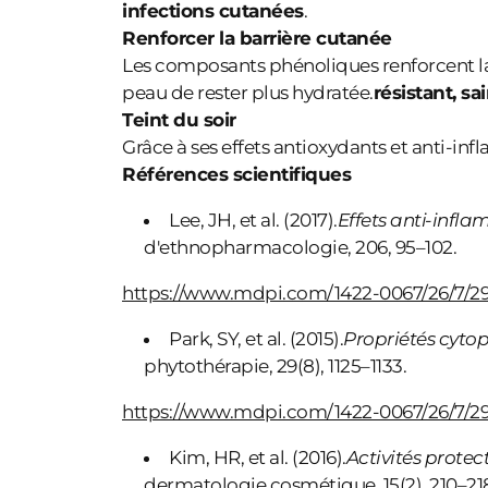
infections cutanées
.
Renforcer la barrière cutanée
Les composants phénoliques renforcent la b
peau de rester plus hydratée.
résistant, sa
Teint du soir
Grâce à ses effets antioxydants et anti-in
Références scientifiques
Lee, JH, et al. (2017).
Effets anti-infla
d'ethnopharmacologie, 206, 95–102.
https://www.mdpi.com/1422-0067/26/7/2
Park, SY, et al. (2015).
Propriétés cytop
phytothérapie, 29(8), 1125–1133.
https://www.mdpi.com/1422-0067/26/7/2
Kim, HR, et al. (2016).
Activités protec
dermatologie cosmétique, 15(2), 210–21