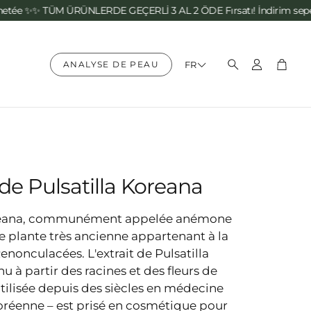
ÜM ÜRÜNLERDE GEÇERLİ 3 AL 2 ÖDE Fırsatı! İndirim sepette otomat
ANALYSE DE PEAU
FR
Compte
Pani
Rechercher
 de Pulsatilla Koreana
koreana, communément appelée anémone
e plante très ancienne appartenant à la
enonculacées. L'extrait de Pulsatilla
u à partir des racines et des fleurs de
utilisée depuis des siècles en médecine
coréenne – est prisé en cosmétique pour