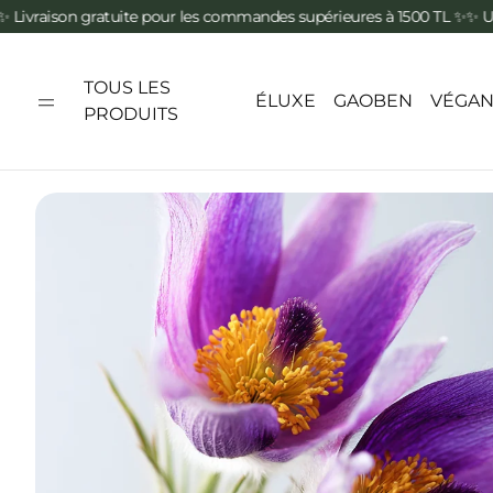
n gratuite pour les commandes supérieures à 1500 TL ✨
✨ Un applicate
TOUS LES
ÉLUXE
GAOBEN
VÉGA
PRODUITS