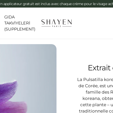
ur gratuit est inclus avec chaque crème pour le visage achetée ✨
✨ T
GIDA
N
TAKVİYELERİ
(SUPPLEMENT)
Extrait
La Pulsatilla 
de Corée, est un
famille des R
koreana, obten
cette plante – 
traditionnelle 