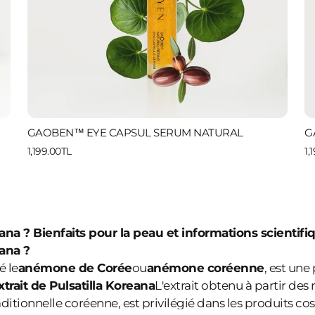
GAOBEN™ EYE CAPSUL SERUM NATURAL
G
1,199.00TL
1,
eana ? Bienfaits pour la peau et informations scientifi
eana ?
 le
anémone de Corée
ou
anémone coréenne
, est une
xtrait de Pulsatilla Koreana
L'extrait obtenu à partir des 
aditionnelle coréenne, est privilégié dans les produits c