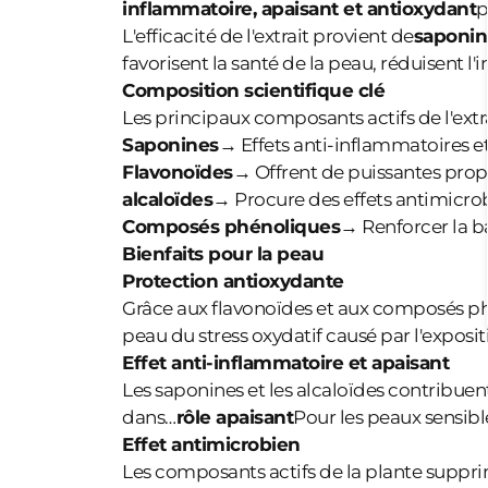
inflammatoire, apaisant et antioxydant
p
L'efficacité de l'extrait provient de
saponin
favorisent la santé de la peau, réduisent l
Composition scientifique clé
Les principaux composants actifs de l'extra
Saponines
→ Effets anti-inflammatoires et
Flavonoïdes
→ Offrent de puissantes propri
alcaloïdes
→ Procure des effets antimicrob
Composés phénoliques
→ Renforcer la ba
Bienfaits pour la peau
Protection antioxydante
Grâce aux flavonoïdes et aux composés phén
peau du stress oxydatif causé par l'exposi
Effet anti-inflammatoire et apaisant
Les saponines et les alcaloïdes contribuent 
dans…
rôle apaisant
Pour les peaux sensibl
Effet antimicrobien
Les composants actifs de la plante supprim