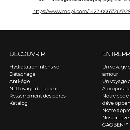
https://www.mdpi.com/1422-0067/26/7/2
DÉCOUVRIR
ENTREPR
Hydratation intensive
Un voyage 
Détachage
amour
Anti-âge
Un voyage d
Nettoyage de la peau
À propos d
Resserrement des pores
Notre code 
Katalog
développem
Notre appro
Nos preuves 
GAOBEN™