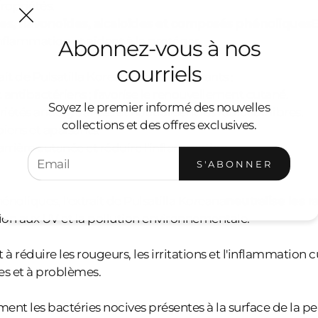
ropriétés.
es, flavonoïdes, alcaloïdes et composés phénoliques
E
'inflammation et aident à la protéger.
Abonnez-vous à nos
courriels
it de Pulsatilla Koreana sont les suivants :
 antibactériens ; favorise le renouvellement cutané.
Soyez le premier informé des nouvelles
étés antioxydantes et neutralisent les radicaux libres.
collections et des offres exclusives.
iens et apaisants.
rrière cutanée et réduire l'inflammation.
S'ABONNER
oliques, l'extrait de Pulsatilla Koreana
neutralise les r
tion aux UV et la pollution environnementale.
à réduire les rougeurs, les irritations et l'inflammation 
es et à problèmes.
ent les bactéries nocives présentes à la surface de la pe